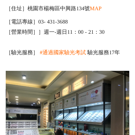
［住址］桃園市楊梅區中興路134號
MAP
［電話專線］03- 431-3688
［營業時間］］週一-週日11：00 - 21：30
［驗光服務］
#通過國家驗光考試
驗光服務17年