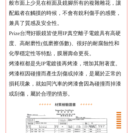
般市面上少見在框面及鏡腳所有的複雜雕花，讓
配戴者在觸摸的時候，不會有銳利傷手的感覺，
兼具了質感及安全性。
Prize台灣好眼鏡皆使用IP真空離子電鍍具有高硬
度、高耐磨性(低磨擦係數)、很好的耐腐蝕性和
化學穩定性等特點，膜層壽命更長。
烤漆框都是先IP電鍍後再烤漆，增加其附著度。
烤漆框因碰撞而產生刮傷或掉漆，是屬於正常的
損耗現象，就如同汽車的烤漆會因為碰撞而掉漆
或刮傷，屬於合理的情形。