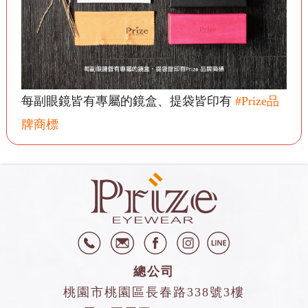
每副眼鏡皆有專屬的鏡盒、提袋皆印有
#Prize品
牌商標
總公司
桃園市桃園區長春路338號3樓