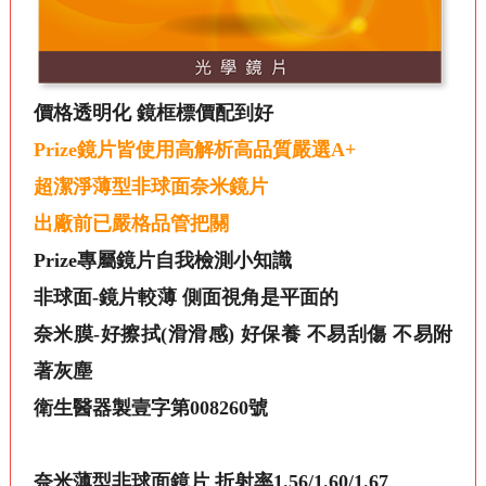
價格透明化 鏡框標價配到好
Prize
鏡片皆使用高解析高品質嚴選A+
超潔淨薄型非球面奈米鏡片
出廠前已嚴格品管把關
Prize專屬鏡片自我檢測小知識
非球面-鏡片較薄 側面視角是平面的
奈米膜-好擦拭(滑滑感) 好保養 不易刮傷 不易附
著灰塵
衛生醫器製壹字第008260號
奈米薄型非球面鏡片 折射率1.56/1.60/1.67