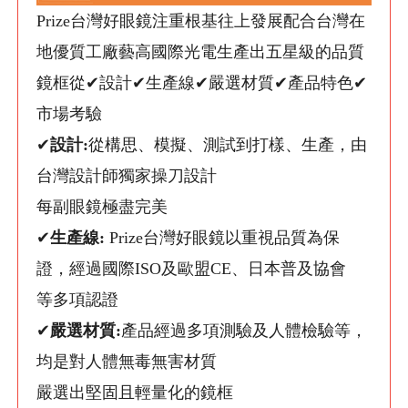
Prize台灣好眼鏡注重根基往上發展配合台灣在
地優質工廠藝高國際光電生產出五星級的品質
鏡框從✔設計✔生產線✔嚴選材質✔產品特色✔
市場考驗
✔
設計:
從構思、模擬、測試到打樣、生產，由
台灣設計師獨家操刀設計
每副眼鏡極盡完美
✔
生產線:
Prize台灣好眼鏡以重視品質為保
證，經過國際ISO及歐盟CE、日本普及協會
等多項認證
✔
嚴選材質:
產品經過多項測驗及人體檢驗等，
均是對人體無毒無害材質
嚴選出堅固且輕量化的鏡框