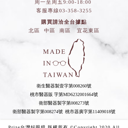
周一至周五9:00-18:00
客服專線
03-358-3255
購買請洽全台據點
北區
中區
南區
宜花東區
衛生醫器製壹字第008260號
桃市醫器販 字第MD6232001664號
衛部醫器製字第008273號
衛部醫器製字第008274號 桃市器廣字第11409018號
Prize台灣好眼鏡 版權所有 ©Copyright 2020.All