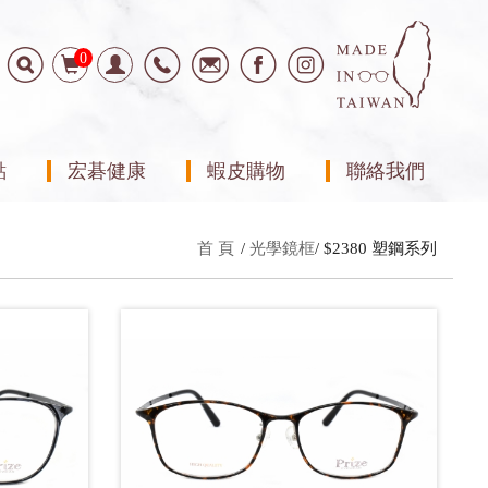
0
點
宏碁健康
蝦皮購物
聯絡我們
首 頁
光學鏡框
$2380 塑鋼系列