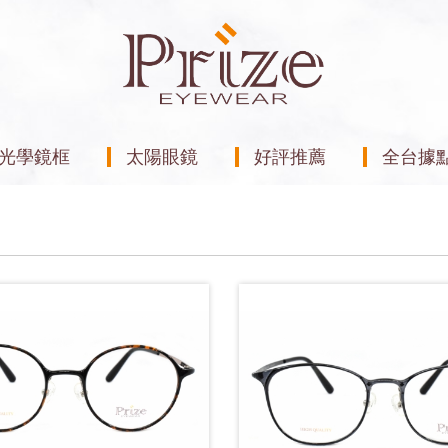
光學鏡框
太陽眼鏡
好評推薦
全台據