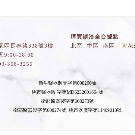
購買請洽全台據點
園區長春路338號3樓
北區
中區
南區
宜花
:00-18:00
03-358-3255
衛生醫器製壹字第008260號
桃市醫器販 字第MD6232001664號
衛部醫器製字第008273號
衛部醫器製字第008274號 桃市器廣字第11409018號