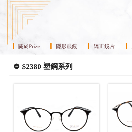
關於Prize
隱形眼鏡
矯正鏡片
$2380 塑鋼系列