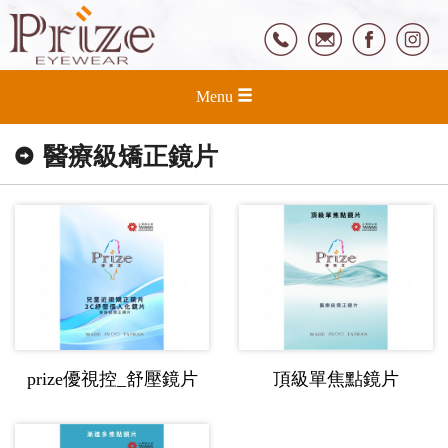
Menu
醫療級矯正鏡片
prize優視控_舒壓鏡片
頂級單焦點鏡片