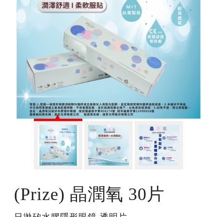
(Prize) 晶潤氧 30片
日拋矽水膠隱形眼鏡 透明片