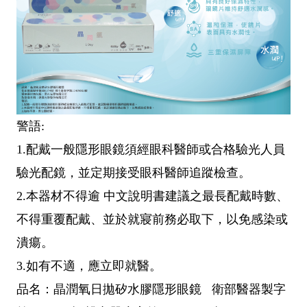
警語:
1.配戴一般隱形眼鏡須經眼科醫師或合格驗光人員
驗光配鏡，並定期接受眼科醫師追蹤檢查。
2.本器材不得逾 中文說明書建議之最長配戴時數、
不得重覆配戴、並於就寢前務必取下，以免感染或
潰瘍。
3.如有不適，應立即就醫。
品名：晶潤氧日拋矽水膠隱形眼鏡 衛部醫器製字