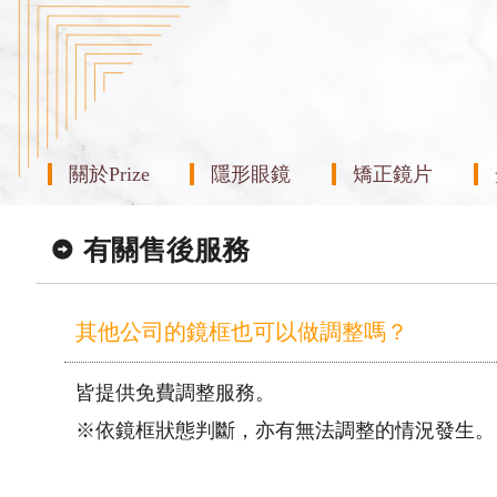
關於Prize
隱形眼鏡
矯正鏡片
有關售後服務
其他公司的鏡框也可以做調整嗎？
皆提供免費調整服務。
※依鏡框狀態判斷，亦有無法調整的情況發生。