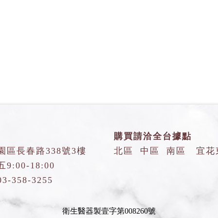
購買請洽全台據點
園區長春路338號3樓
北區
中區
南區
宜花
:00-18:00
03-358-3255
衛生醫器製壹字第008260號