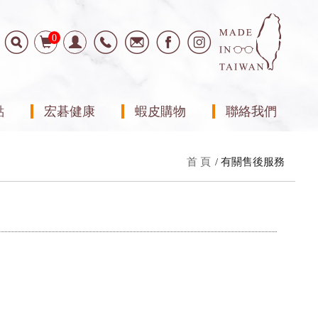
0
點
宏碁健康
蝦皮購物
聯絡我們
首 頁
有關售後服務