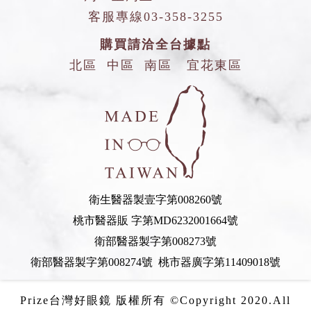
客服專線
03-358-3255
購買請洽全台據點
北區
中區
南區
宜花東區
衛生醫器製壹字第008260號
桃市醫器販 字第MD6232001664號
衛部醫器製字第008273號
衛部醫器製字第008274號 桃市器廣字第11409018號
Prize台灣好眼鏡 版權所有 ©Copyright 2020.All