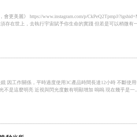
》 https://www.instagram.com/p/CkPeQ2TpmpJ/?
須存在世上，去執行宇宙賦予你生命的實踐 但若是可以稍微有一點
ses #京美眼鏡 因工作關係，平時過度使用3C產品時間長達12小時 
不是這麼明亮 近視與閃光度數有明顯增加 嗚嗚 現在幾乎是一..