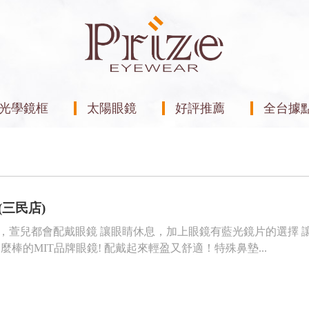
光學鏡框
太陽眼鏡
好評推薦
全台據
(三民店)
萱兒都會配戴眼鏡 讓眼睛休息，加上眼鏡有藍光鏡片的選擇 讓我使用
麼棒的MIT品牌眼鏡! 配戴起來輕盈又舒適！特殊鼻墊...