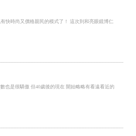
 也有快時尚又價格親民的模式了！ 這次到和亮眼鏡博仁
的度數也是很驕傲 但40歲後的現在 開始略略有看遠看近的