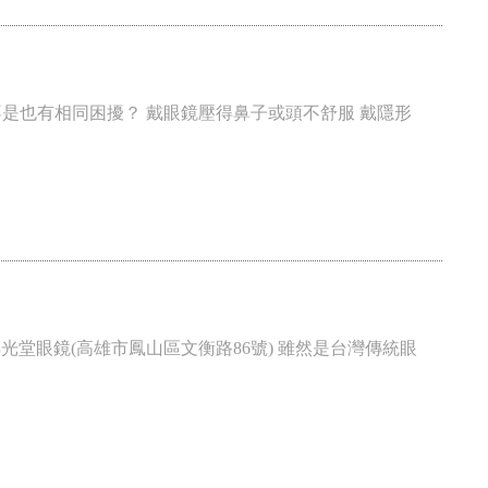
- 不知道大家是不是也有相同困擾？ 戴眼鏡壓得鼻子或頭不舒服 戴隱形
光堂眼鏡(高雄市鳳山區文衡路86號) 雖然是台灣傳統眼