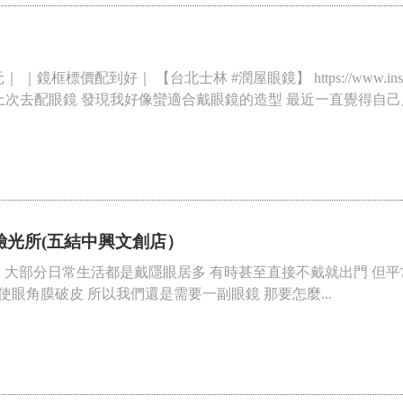
標價配到好｜ 【台北士林 #潤屋眼鏡】 https://www.instagram.c
--------------- 上次去配眼鏡 發現我好像蠻適合戴眼鏡的造型 最近一直覺得自己
-驗光所(五結中興文創店）
 大部分日常生活都是戴隱眼居多 有時甚至直接不戴就出門 但平
眼角膜破皮 所以我們還是需要一副眼鏡 那要怎麼...