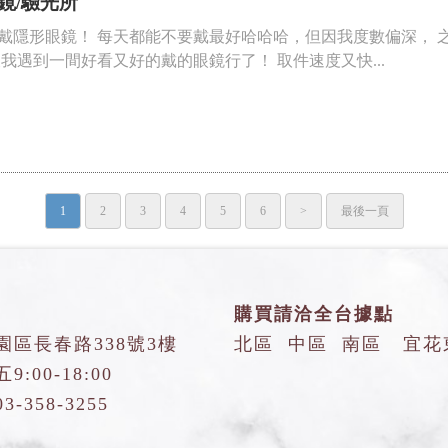
鏡/驗光所
戴隱形眼鏡！ 每天都能不要戴最好哈哈哈，但因我度數偏深， 
我遇到一間好看又好的戴的眼鏡行了！ 取件速度又快...
1
2
3
4
5
6
>
最後一頁
購買請洽全台據點
園區長春路338號3樓
北區
中區
南區
宜花
:00-18:00
03-358-3255