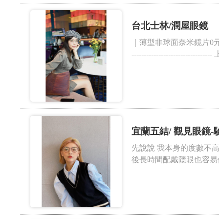
台北士林/潤屋眼鏡
｜薄型非球面奈米鏡片0元｜ ｜鏡框
------------------
宜蘭五結/ 觀見眼鏡
先說說 我本身的度數不高
後長時間配戴隱眼也容易使