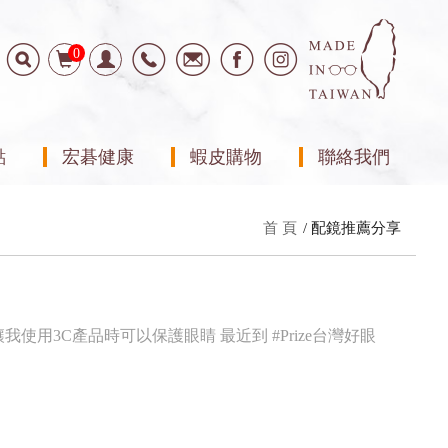
0
點
宏碁健康
蝦皮購物
聯絡我們
首 頁
配鏡推薦分享
3C產品時可以保護眼睛 ⁡最近到 #Prize台灣好眼