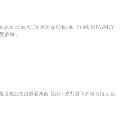
om/p/ClTmb8DygpS/?igshid=YmMyMTA2M2Y=
度數加...
常沒戴就會瞇眼看東西 長期下來對眼睛的傷害很大 然