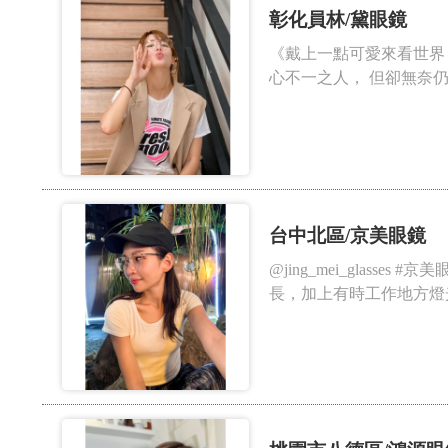
彰化員林/黛眼鏡
《戴上一點可愛來看世界，會更美麗
心不一之人， 但卻無奈仍
台中北區/京美眼鏡
@jing_mei_glas
長，加上有時工作地方燈光