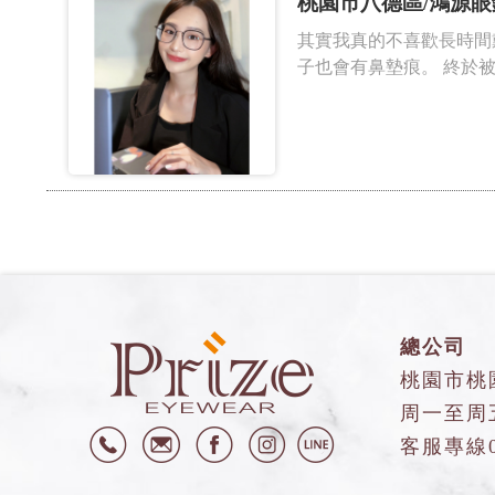
桃園市八德區/鴻源眼
其實我真的不喜歡長時間
子也會有鼻墊痕。 終於被
總公司
桃園市桃
周一至周五9
客服專線