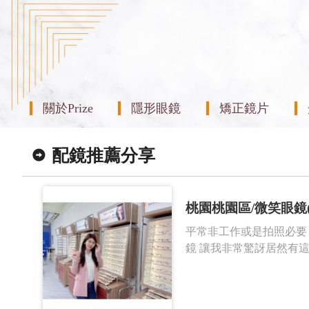
關於Prize
隱形眼鏡
矯正鏡片
配鏡推薦分享
桃園桃園區/微笑眼鏡
平常非工作或是拍照必要，
鏡 讓我非常驚訝居然有這