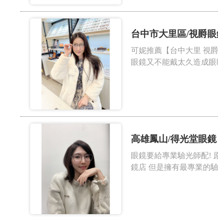
台中市大里區/視爵眼
可妮推薦【台中大里 視爵驗光所/
眼鏡又不能戴太久造成眼睛
高雄鳳山/得光堂眼鏡
眼鏡要給專業驗光師配! 
鏡店 但是擁有最專業的驗