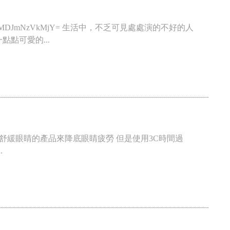
igshid=MDJmNzVkMjY= 生活中，不乏可見處處演的不好的人
點可愛的...
不斷使用舒緩眼睛的產品來降底眼睛疲勞 但是使用3C時間過
.