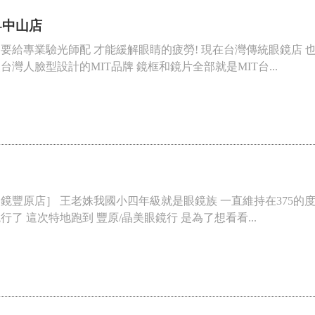
-中山店
要給專業驗光師配 才能緩解眼睛的疲勞! 現在台灣傳統眼鏡店
灣人臉型設計的MIT品牌 鏡框和鏡片全部就是MIT台...
晶美眼鏡豐原店］ 王老姝我國小四年級就是眼鏡族 一直維持在375
了 這次特地跑到 豐原/晶美眼鏡行 是為了想看看...