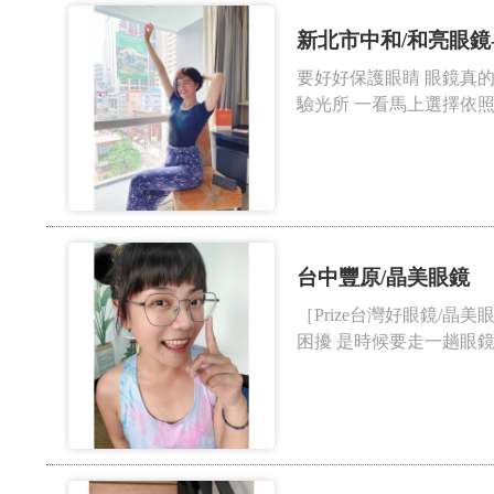
新北市中和/和亮眼鏡
要好好保護眼睛 眼鏡真的
驗光所 一看馬上選擇依照台
台中豐原/晶美眼鏡
［Prize台灣好眼鏡/
困擾 是時候要走一趟眼鏡行