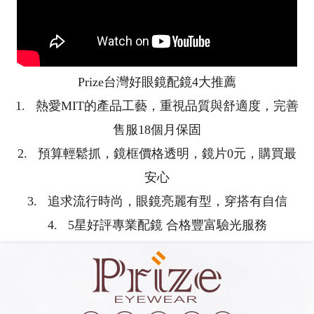
Prize台灣好眼鏡配鏡4大推薦
1. 熱愛MIT的產品工藝，重視品質與舒適度，完善
售服18個月保固
2. 預算輕鬆抓，鏡框價格透明，鏡片0元，購買最
安心
3. 追求流行時尚，眼鏡亮麗有型，穿搭有自信
4. 5星好評專業配鏡 合格豐富驗光服務