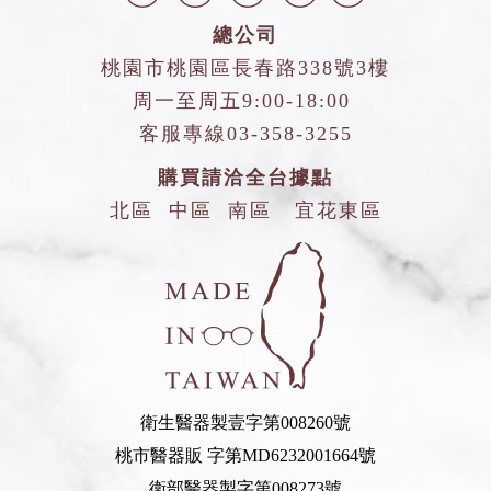
總公司
桃園市桃園區長春路338號3樓
周一至周五9:00-18:00
客服專線
03-358-3255
購買請洽全台據點
北區
中區
南區
宜花東區
衛生醫器製壹字第008260號
桃市醫器販 字第MD6232001664號
衛部醫器製字第008273號