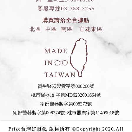
客服專線
03-358-3255
購買請洽全台據點
北區
中區
南區
宜花東區
衛生醫器製壹字第008260號
桃市醫器販 字第MD6232001664號
衛部醫器製字第008273號
衛部醫器製字第008274號 桃市器廣字第11409018號
Prize台灣好眼鏡 版權所有 ©Copyright 2020.All