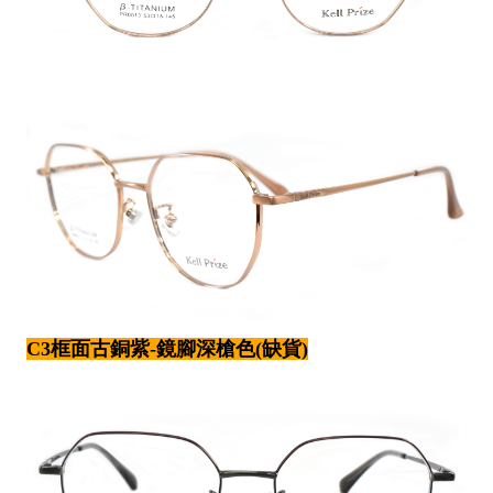
C3框面古銅紫-鏡腳深槍色(缺貨)