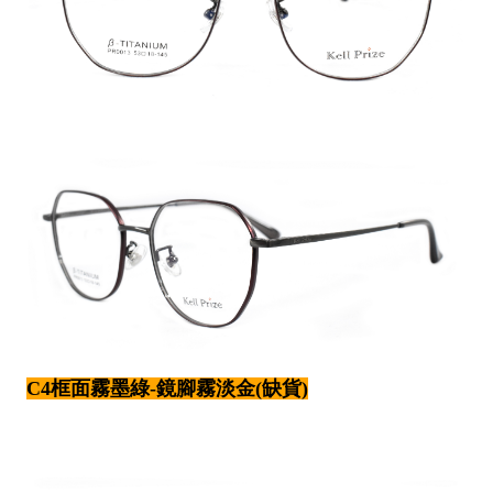
C4框面霧墨綠-鏡腳霧淡金(缺貨)