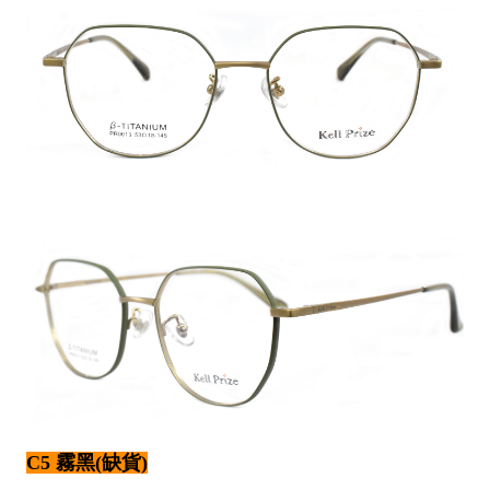
C5 霧黑(缺貨)