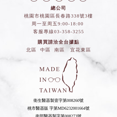
總公司
桃園市桃園區長春路338號3樓
周一至周五9:00-18:00
客服專線
03-358-3255
購買請洽全台據點
北區
中區
南區
宜花東區
衛生醫器製壹字第008260號
桃市醫器販 字第MD6232001664號
衛部醫器製字第008273號