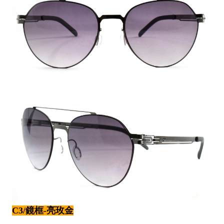
C3/鏡框-亮玫金