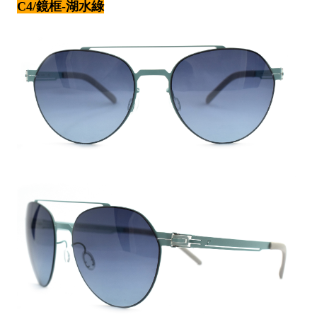
C4/鏡框-湖水綠