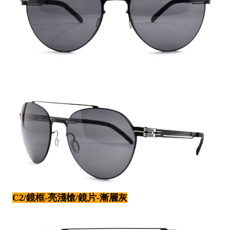
C2/鏡框-亮淺槍/鏡片-漸層灰