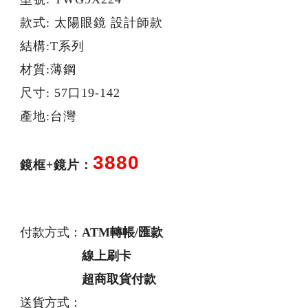
款式: 太陽眼鏡 設計師款
結構:T系列
材質:薄鋼
尺寸: 57口19-142
產地:台灣
3880
鏡框+鏡片：
付款方式：
ATM轉帳/匯款
線上刷卡
超商取貨付款
送貨方式：