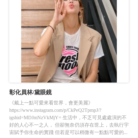
彰化員林/黛眼鏡
《戴上一點可愛來看世界，會更美麗》
https://www.instagram.com/p/CkPeQ2TpmpJ/?
igshid=MDJmNzVkMjY= 生活中，不乏可見處處演的不
好的人心不一之人， 但卻無奈仍須存在世上，去執行宇
宙賦予你生命的實踐 但若是可以稍微有一點點可愛的...