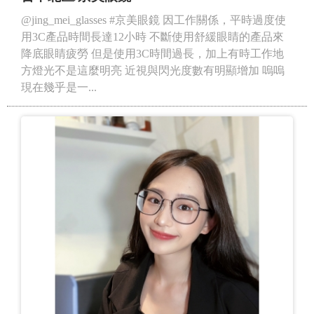
@jing_mei_glasses #京美眼鏡 因工作關係，平時過度使
用3C產品時間長達12小時 不斷使用舒緩眼睛的產品來
降底眼睛疲勞 但是使用3C時間過長，加上有時工作地
方燈光不是這麼明亮 近視與閃光度數有明顯增加 嗚嗚
現在幾乎是一...