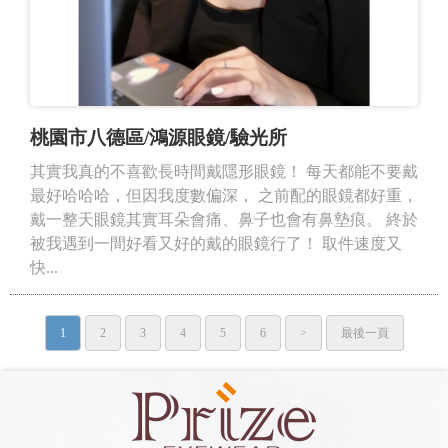
桃園市八德區/鴻源眼鏡/驗光所
其實我真的不喜歡長時間戴隱形眼鏡！ 每天都能不要戴
最好哈哈哈，但因我度數偏深， 之前配的眼鏡都好重，
戴一整天眼鏡其實耳朵會痛、鼻子也會有鼻墊痕。 終於
被我遇到一間好看又好的戴的眼鏡行了！ 取件速度又
快...
1
2
3
4
5
6
>
最後一頁