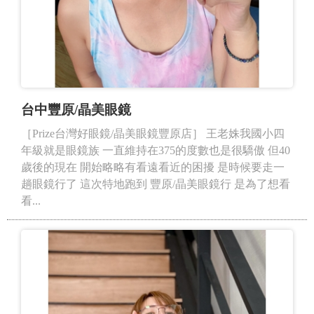
台中豐原/晶美眼鏡
［Prize台灣好眼鏡/晶美眼鏡豐原店］ 王老姝我國小四
年級就是眼鏡族 一直維持在375的度數也是很驕傲 但40
歲後的現在 開始略略有看遠看近的困擾 是時候要走一
趟眼鏡行了 這次特地跑到 豐原/晶美眼鏡行 是為了想看
看...