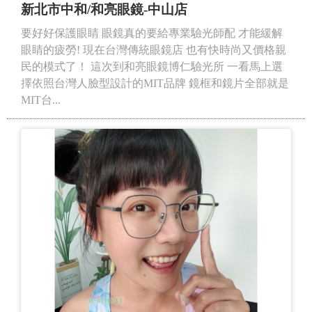
新北市中和/和亮眼鏡-中山店
要好好保護眼睛 眼鏡真的要給專業驗光師配 才能緩解
眼睛的疲勞! 現在台灣傳統眼鏡店 也有快時尚又價格親
民的模式了！ 這次到和亮眼鏡博仁驗光所 一看馬上選
擇依照台灣人臉型設計的MIT品牌 鏡框和鏡片全部就是
MIT台...