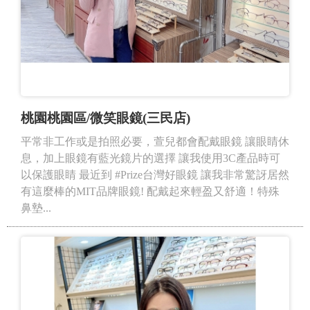
桃園桃園區/微笑眼鏡(三民店)
平常非工作或是拍照必要，萱兒都會配戴眼鏡 讓眼睛休
息，加上眼鏡有藍光鏡片的選擇 讓我使用3C產品時可
以保護眼睛 ⁡最近到 #Prize台灣好眼鏡 讓我非常驚訝居然
有這麼棒的MIT品牌眼鏡! 配戴起來輕盈又舒適！特殊
鼻墊...