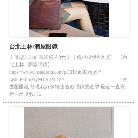
台北士林/潤屋眼鏡
｜薄型非球面奈米鏡片0元｜ ｜鏡框標價配到好｜ 【台
北士林 #潤屋眼鏡】
https://www.instagram.com/p/ClTmb8DygpS/?
igshid=YmMyMTA2M2Y= --------------------------------- 上次
去配眼鏡 發現我好像蠻適合戴眼鏡的造型 最近一直覺
得自己度數加...