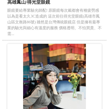
高雄鳳山/得光堂眼鏡
眼鏡要給專業驗光師配! 原眼鏡每次戴都會有種疲勞感
以為是看太久3C造成的 這次前往得光堂眼鏡(高雄市鳳
山區文衡路86號) 雖然是台灣傳統眼鏡店 但是擁有最專
業的驗光與細心有溫度的服務 價格透明、不怕買貴、不
需...