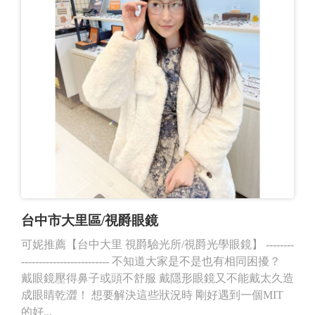
台中市大里區/視爵眼鏡
可妮推薦【台中大里 視爵驗光所/視爵光學眼鏡】 --------
------------------------- 不知道大家是不是也有相同困擾？
戴眼鏡壓得鼻子或頭不舒服 戴隱形眼鏡又不能戴太久造
成眼睛乾澀！ 想要解決這些狀況時 剛好遇到一個MIT
的好...