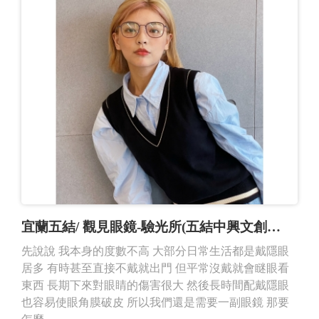
宜蘭五結/ 觀見眼鏡-驗光所(五結中興文創店）
先說說 我本身的度數不高 大部分日常生活都是戴隱眼
居多 有時甚至直接不戴就出門 但平常沒戴就會瞇眼看
東西 長期下來對眼睛的傷害很大 然後長時間配戴隱眼
也容易使眼角膜破皮 所以我們還是需要一副眼鏡 那要