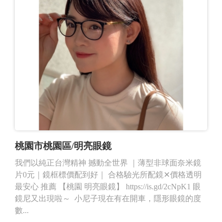
桃園市桃園區/明亮眼鏡
我們以純正台灣精神 撼動全世界 ｜薄型非球面奈米鏡
片0元｜鏡框標價配到好｜ 合格驗光所配鏡✕價格透明
最安心 推薦 【桃園 明亮眼鏡】 https://is.gd/2cNpK1 眼
鏡尼又出現啦～ 小尼子現在有在開車，隱形眼鏡的度
數...