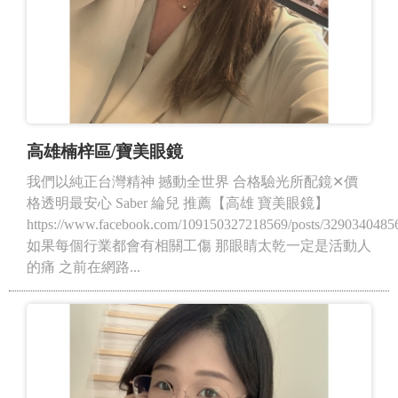
高雄楠梓區/寶美眼鏡
我們以純正台灣精神 撼動全世界 合格驗光所配鏡✕價
格透明最安心 Saber 綸兒 推薦【高雄 寶美眼鏡】
https://www.facebook.com/109150327218569/posts/3290340485
如果每個行業都會有相關工傷 那眼睛太乾一定是活動人
的痛 之前在網路...