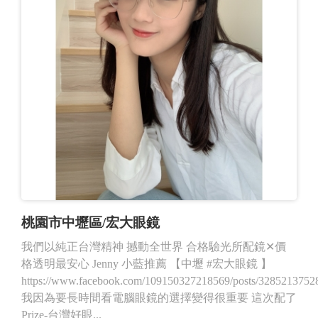
桃園市中壢區/宏大眼鏡
我們以純正台灣精神 撼動全世界 合格驗光所配鏡✕價
格透明最安心 Jenny 小藍推薦 【中壢 #宏大眼鏡 】
https://www.facebook.com/109150327218569/posts/3285213752
我因為要長時間看電腦眼鏡的選擇變得很重要 這次配了
Prize-台灣好眼...