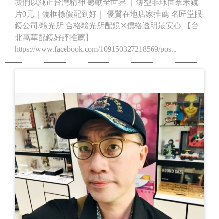
我們以純正台灣精神 撼動全世界 ｜薄型非球面奈米鏡
片0元｜鏡框標價配到好｜ 優質在地店家推薦 名匠堂眼
鏡公司/驗光所 合格驗光所配鏡✕價格透明最安心 【台
北萬華配鏡好評推薦】
https://www.facebook.com/109150327218569/pos...