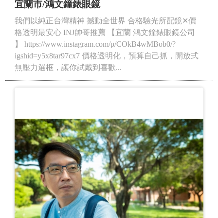
宜蘭市/鴻文鐘錶眼鏡
我們以純正台灣精神 撼動全世界 合格驗光所配鏡✕價
格透明最安心 INJ帥哥推薦 【宜蘭 鴻文鐘錶眼鏡公司
】 https://www.instagram.com/p/COkB4wMBob0/?
igshid=y5x8tar97cx7 價格透明化，預算自己抓，開放式
無壓力選框，讓你試戴到喜歡...