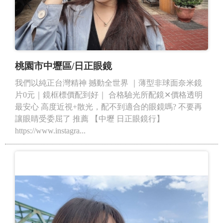
桃園市中壢區/日正眼鏡
我們以純正台灣精神 撼動全世界 ｜薄型非球面奈米鏡
片0元｜鏡框標價配到好｜ 合格驗光所配鏡✕價格透明
最安心 高度近視+散光，配不到適合的眼鏡嗎? 不要再
讓眼睛受委屈了 推薦 【中壢 日正眼鏡行】
https://www.instagra...