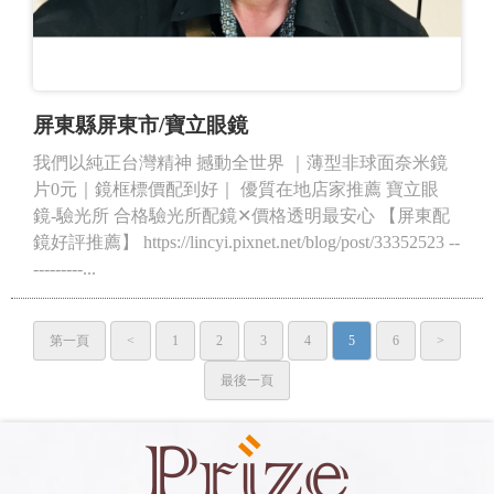
屏東縣屏東市/寶立眼鏡
我們以純正台灣精神 撼動全世界 ｜薄型非球面奈米鏡
片0元｜鏡框標價配到好｜ 優質在地店家推薦 寶立眼
鏡-驗光所 合格驗光所配鏡✕價格透明最安心 【屏東配
鏡好評推薦】 https://lincyi.pixnet.net/blog/post/33352523 --
---------...
第一頁
<
1
2
3
4
5
6
>
最後一頁