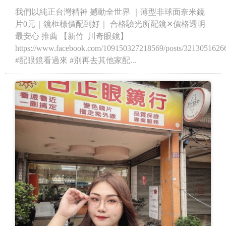
我們以純正台灣精神 撼動全世界 ｜薄型非球面奈米鏡
片0元｜鏡框標價配到好｜ 合格驗光所配鏡✕價格透明
最安心 推薦 【新竹 川奇眼鏡】
https://www.facebook.com/109150327218569/posts/3213051626
#配眼鏡看過來 #別再去其他家配...