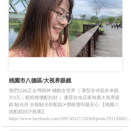
桃園市八德區/大視界眼鏡
我們以純正台灣精神 撼動全世界 ｜薄型非球面奈米鏡
片0元｜鏡框標價配到好｜ 優質在地店家推薦大視界眼
鏡/驗光所 合格驗光所配鏡✕價格透明最安心 【桃園八
德配鏡好評推薦】
https://www.facebook.com/109150327218569/posts/291120082...